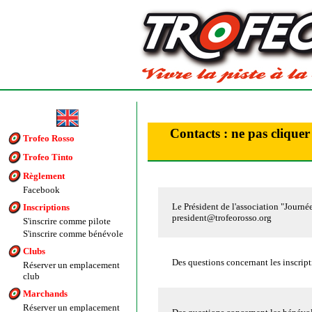
Contacts : ne pas cliquer 
Trofeo Rosso
Trofeo Tinto
Règlement
Facebook
Le Président de l'association "Journé
Inscriptions
president@trofeorosso.org
S'inscrire comme pilote
S'inscrire comme bénévole
Clubs
Des questions concernant les inscript
Réserver un emplacement
club
Marchands
Réserver un emplacement