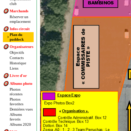
club
Marchands
Réserver un
emplacement
Infos circuit
Plan du
>
paddock
Organisateurs
Objectifs
Contacts
Historique
Liens
Livre d'or
Albums photo
Photos
récentes
Photos
favorites
Dernières vues
Albums
favoris
Albums 2020