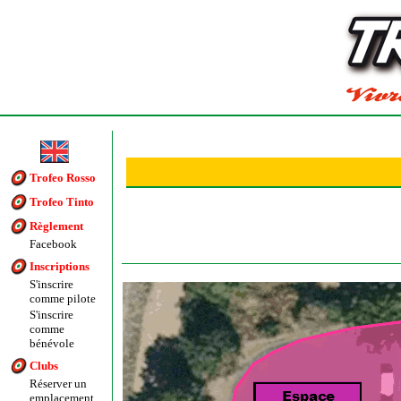
Trofeo Rosso
Trofeo Tinto
Règlement
Facebook
Inscriptions
S'inscrire
comme pilote
S'inscrire
comme
bénévole
Clubs
Réserver un
emplacement