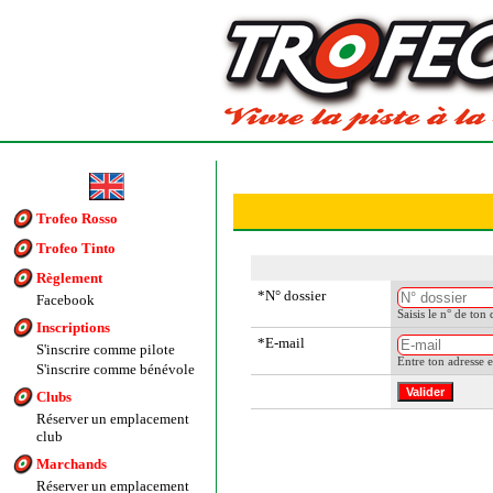
Trofeo Rosso
Trofeo Tinto
Règlement
*N° dossier
Facebook
Saisis le n° de ton 
Inscriptions
*E-mail
S'inscrire comme pilote
Entre ton adresse 
S'inscrire comme bénévole
Clubs
Réserver un emplacement
club
Marchands
Réserver un emplacement