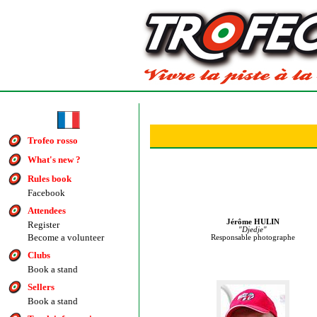
Trofeo rosso
What's new ?
Rules book
Facebook
Attendees
Jérôme HULIN
Register
"Djedje"
Become a volunteer
Responsable photographe
Clubs
Book a stand
Sellers
Book a stand