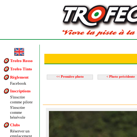
Trofeo Rosso
Trofeo Tinto
Règlement
<< Première photo
< Photo précédente
Facebook
Inscriptions
S'inscrire
comme pilote
S'inscrire
comme
bénévole
Clubs
Réserver un
emplacement