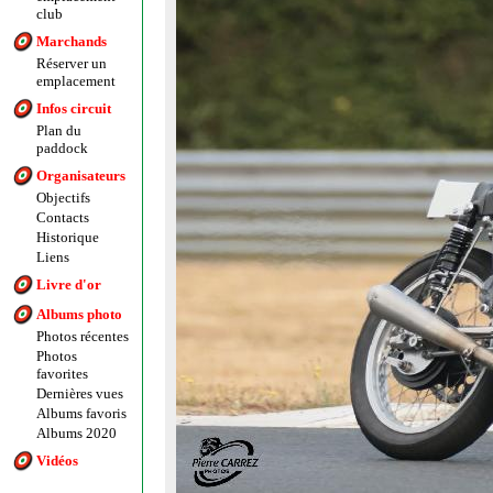
club
Marchands
Réserver un
emplacement
Infos circuit
Plan du
paddock
Organisateurs
Objectifs
Contacts
Historique
Liens
Livre d'or
Albums photo
Photos récentes
Photos
favorites
Dernières vues
Albums favoris
Albums 2020
Vidéos