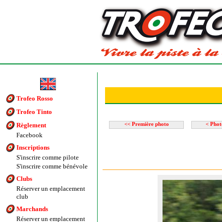
Trofeo Rosso
Trofeo Tinto
Règlement
<< Première photo
< Phot
Facebook
Inscriptions
S'inscrire comme pilote
S'inscrire comme bénévole
Clubs
Réserver un emplacement
club
Marchands
Réserver un emplacement