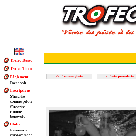
Trofeo Rosso
Trofeo Tinto
Règlement
<< Première photo
< Photo précédente
Facebook
Inscriptions
S'inscrire
comme pilote
S'inscrire
comme
bénévole
Clubs
Réserver un
emplacement