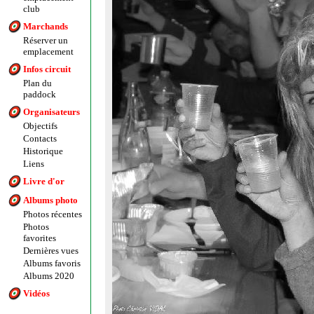
club
Marchands
Réserver un
emplacement
Infos circuit
Plan du
paddock
Organisateurs
Objectifs
Contacts
Historique
Liens
Livre d'or
Albums photo
Photos récentes
Photos
favorites
Dernières vues
Albums favoris
Albums 2020
Vidéos